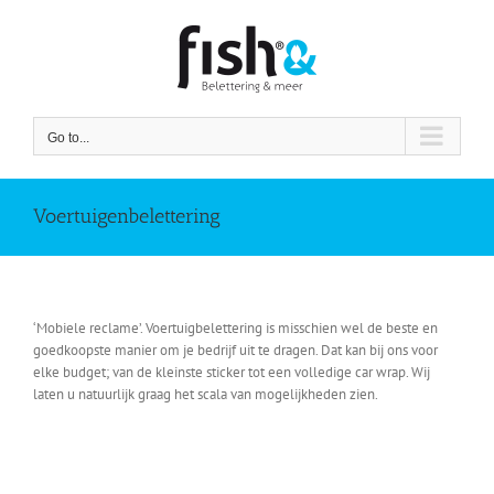
Skip
to
content
Go to...
Voertuigenbelettering
‘Mobiele reclame’. Voertuigbelettering is misschien wel de beste en
goedkoopste manier om je bedrijf uit te dragen. Dat kan bij ons voor
elke budget; van de kleinste sticker tot een volledige car wrap. Wij
laten u natuurlijk graag het scala van mogelijkheden zien.