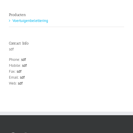
Producten
Voertuigenbelettering
Contact Info
sdf
Phone:
sdf
Mobile:
sdf
Fax:
sdf
Email:
sdf
Web:
sdf