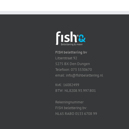
FISH belettering bv
Litserstraat 92
5275 BX Den Dungen
Telefoon: 073 5530670
email: info@fishbelettering.nl
KvK: 16082499
BTW: NL8208.93.997.B01
Rekeningnummer
FISH belettering bv:
NL65 RABO 0133 6708 99