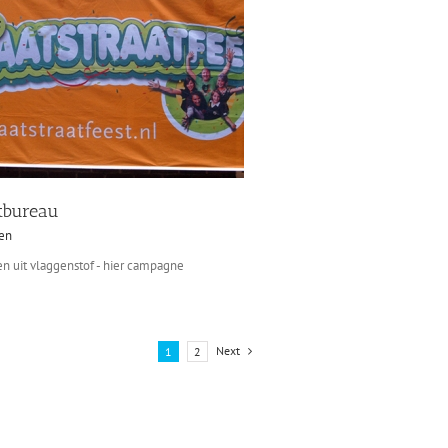
tbureau
en
n uit vlaggenstof - hier campagne
Next
1
2