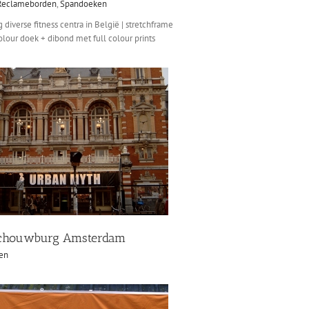
Reclameborden
,
Spandoeken
 diverse fitness centra in België | stretchframe
olour doek + dibond met full colour prints
schouwburg Amsterdam
en