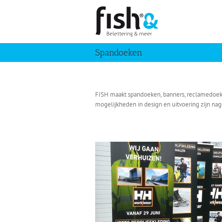
Skip
to
content
Spandoeken
FISH maakt spandoeken, banners, reclamedoek, b
mogelijkheden in design en uitvoering zijn na