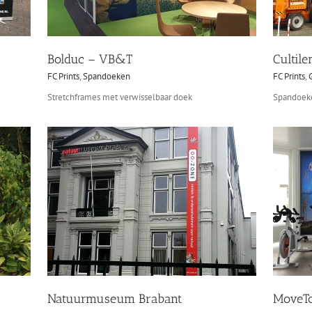
Bolduc – VB&T
Cultile
FC Prints
,
Spandoeken
FC Prints
,
Stretchframes met verwisselbaar doek
Spandoek
Natuurmuseum Brabant
MoveTo