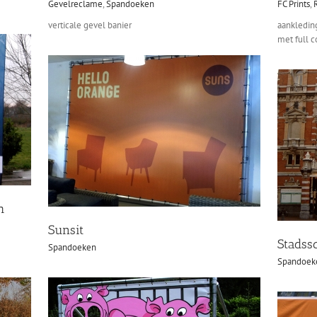
Gevelreclame
,
Spandoeken
FC Prints
,
verticale gevel banier
aankleding
met full c
h
Sunsit
Stads
Spandoeken
Spandoek