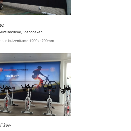
ne
Gevelreclame
,
Spandoeken
en in buizenframe 4500x4700mm
Live