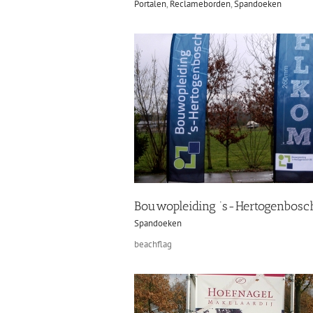
Portalen
,
Reclameborden
,
Spandoeken
Bouwopleiding ‘s-Hertogenbosc
Spandoeken
beachflag