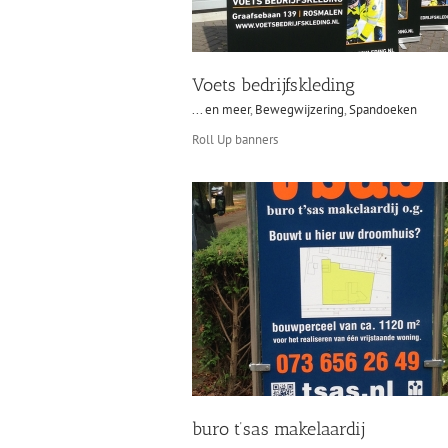
Voets bedrijfskleding
... en meer
,
Bewegwijzering
,
Spandoeken
Roll Up banners
buro t’sas makelaardij